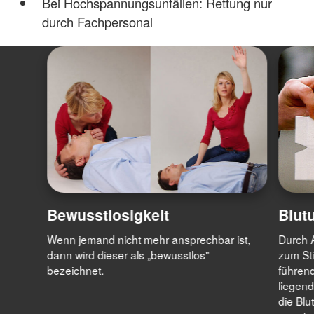
Bei Hochspannungsunfällen: Rettung nur
durch Fachpersonal
Bewusstlosigkeit
Blut
Wenn jemand nicht mehr ansprechbar ist,
Durch 
dann wird dieser als „bewusstlos"
zum Sti
bezeichnet.
führend
liegend
die Blu