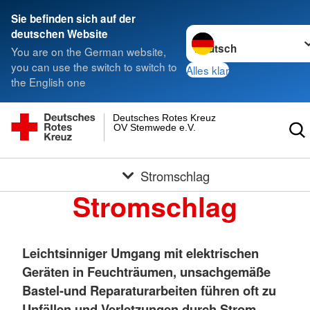
Sie befinden sich auf der
Sprache wechseln zu
deutschen Website
You are on the German website,
you can use the switch to switch to
Alles klar
the English one
Deutsches Rotes Kreuz
OV Stemwede e.V.
Stromschlag
Stromschlag
Leichtsinniger Umgang mit elektrischen
Geräten in Feuchträumen, unsachgemäße
Bastel-und Reparaturarbeiten führen oft zu
Unfällen und Verletzungen durch Strom.