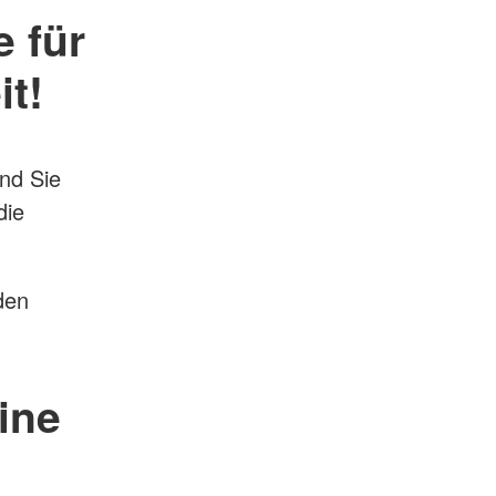
e für
it!
ind Sie
die
.
den
eine