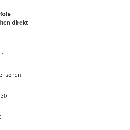
Rote
hen direkt
in
Menschen
 30
e