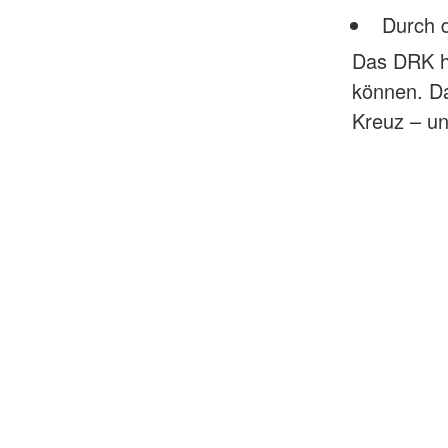
Durch 
Das DRK hi
können. Da
Kreuz – un