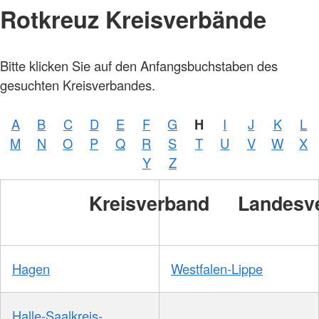
Rotkreuz Kreisverbände
Bitte klicken Sie auf den Anfangsbuchstaben des
gesuchten Kreisverbandes.
A
B
C
D
E
F
G
H
I
J
K
L
M
N
O
P
Q
R
S
T
U
V
W
X
Y
Z
Kreisverband
Landesv
Hagen
Westfalen-Lippe
Halle-Saalkreis-