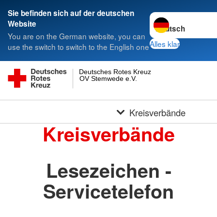
Sie befinden sich auf der deutschen
Sprache wechseln 
Website
You are on the German website, you can
Alles klar
use the switch to switch to the English one
Deutsches Rotes Kreuz
OV Stemwede e.V.
Kreisverbände
Kreisverbände
Lesezeichen -
Servicetelefon