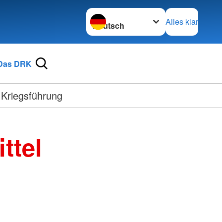
Sprache wechseln zu
Alles klar
Das DRK
 Kriegsführung
ttel