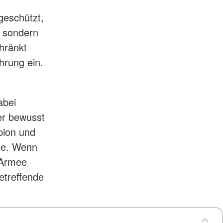
geschützt,
, sondern
hränkt
hrung ein.
abei
er bewusst
pion und
ene. Wenn
 Armee
etreffende