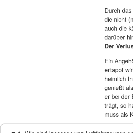
Durch das 
die nicht 
auch die k
darüber hi
Der Verlu
Ein Angehör
ertappt wi
heimlich I
genießt al
er bei der
trägt, so 
muss als K