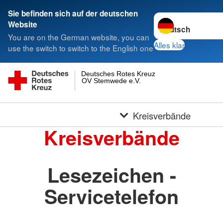
Sie befinden sich auf der deutschen
Sprache wechseln 
Website
You are on the German website, you can
Alles klar
use the switch to switch to the English one
Deutsches Rotes Kreuz
OV Stemwede e.V.
Kreisverbände
Kreisverbände
Lesezeichen -
Servicetelefon