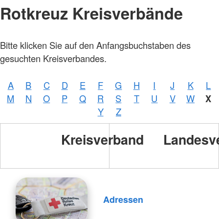
Rotkreuz Kreisverbände
Bitte klicken Sie auf den Anfangsbuchstaben des
gesuchten Kreisverbandes.
A
B
C
D
E
F
G
H
I
J
K
L
M
N
O
P
Q
R
S
T
U
V
W
X
Y
Z
Kreisverband
Landesv
Adressen