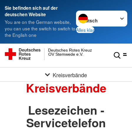
Sie befinden sich auf der
Sprache wechseln zu
deutschen Website
You are on the German website,
you can use the switch to switch to
Alles klar
the English one
Deutsches Rotes Kreuz
OV Stemwede e.V.
Kreisverbände
Kreisverbände
Lesezeichen -
Servicetelefon