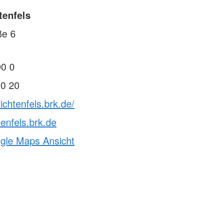
tenfels
ße 6
90 0
90 20
ichtenfels.brk.de/
tenfels.brk.de
ogle Maps Ansicht