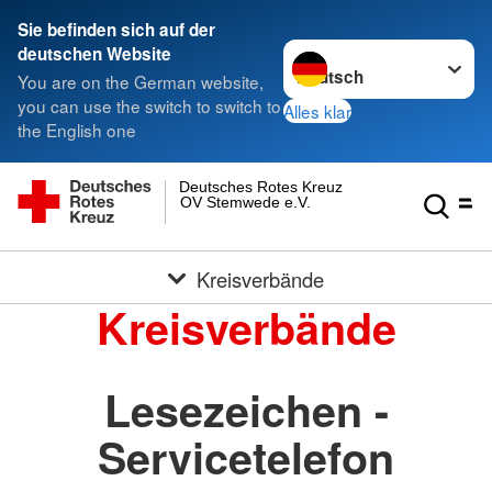
Sie befinden sich auf der
Sprache wechseln zu
deutschen Website
You are on the German website,
you can use the switch to switch to
Alles klar
the English one
Deutsches Rotes Kreuz
OV Stemwede e.V.
Kreisverbände
Kreisverbände
Lesezeichen -
Servicetelefon