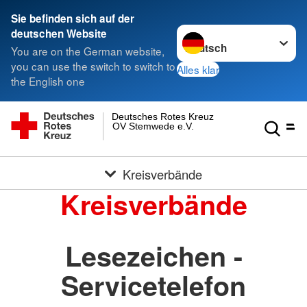
Sie befinden sich auf der
Sprache wechseln zu
deutschen Website
You are on the German website,
you can use the switch to switch to
Alles klar
the English one
Deutsches Rotes Kreuz
OV Stemwede e.V.
Kreisverbände
Kreisverbände
Lesezeichen -
Servicetelefon