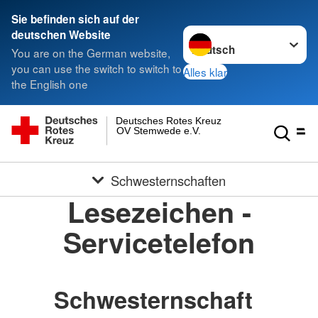
Sie befinden sich auf der
Sprache wechseln zu
deutschen Website
You are on the German website,
you can use the switch to switch to
Alles klar
the English one
Deutsches Rotes Kreuz
OV Stemwede e.V.
Schwesternschaften
Lesezeichen -
Servicetelefon
Schwesternschaft