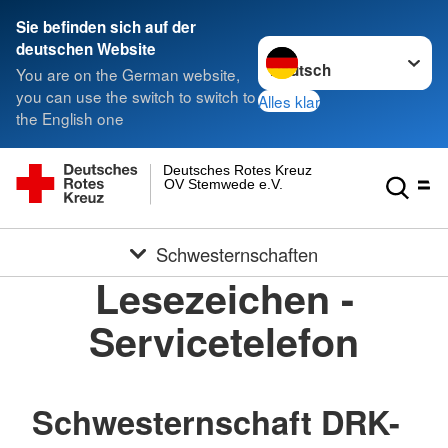
Sie befinden sich auf der
Sprache wechseln zu
deutschen Website
You are on the German website,
you can use the switch to switch to
Alles klar
the English one
Deutsches Rotes Kreuz
OV Stemwede e.V.
Schwesternschaften
Lesezeichen -
Servicetelefon
Schwesternschaft DRK-