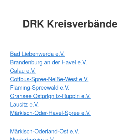
DRK Kreisverbände
Bad Liebenwerda e.V.
Brandenburg an der Havel e.V.
Calau e.V.
Cottbus-Spree-Neiße-West e.V.
Fläming-Spreewald e.V.
Gransee Ostprignitz-Ruppin e.V.
Lausitz e.V.
Märkisch-Oder-Havel-Spree e.V.
Märkisch-Oderland-Ost e.V.
Niederbarnim e.V.