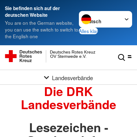
Sie befinden sich auf der
Sprache wechseln zu
deutschen Website
You are on the German website,
you can use the switch to switch to
Alles klar
the English one
Deutsches Rotes Kreuz
OV Stemwede e.V.
Landesverbände
Die DRK
Landesverbände
Lesezeichen -