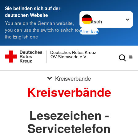
Sie befinden sich auf der
Sprache wechseln zu
deutschen Website
You are on the German website,
you can use the switch to switch to
Alles klar
the English one
Deutsches Rotes Kreuz
OV Stemwede e.V.
Kreisverbände
Kreisverbände
Lesezeichen -
Servicetelefon