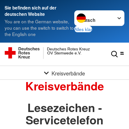
Sie befinden sich auf der
Sprache wechseln zu
deutschen Website
You are on the German website,
you can use the switch to switch to
Alles klar
the English one
Deutsches Rotes Kreuz
OV Stemwede e.V.
Kreisverbände
Kreisverbände
Lesezeichen -
Servicetelefon