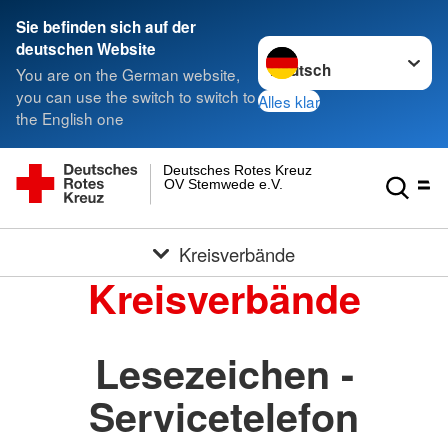
Sie befinden sich auf der
Sprache wechseln zu
deutschen Website
You are on the German website,
you can use the switch to switch to
Alles klar
the English one
Deutsches Rotes Kreuz
OV Stemwede e.V.
Kreisverbände
Kreisverbände
Lesezeichen -
Servicetelefon