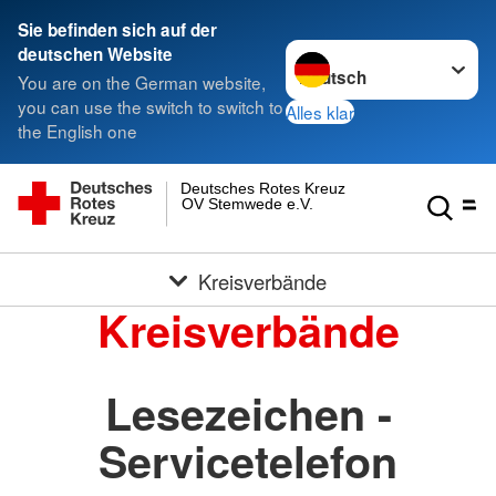
Sie befinden sich auf der
Sprache wechseln zu
deutschen Website
You are on the German website,
you can use the switch to switch to
Alles klar
the English one
Deutsches Rotes Kreuz
OV Stemwede e.V.
Kreisverbände
Kreisverbände
Lesezeichen -
Servicetelefon