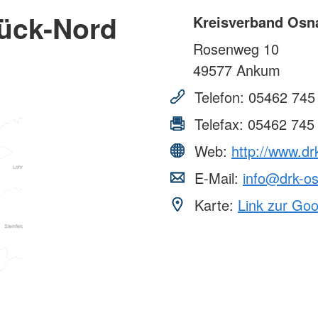
ück-Nord
Kreisverband Osna
Rosenweg 10
49577
Ankum
Telefon:
05462 745 
Telefax:
05462 745 
Web:
http://www.d
E-Mail:
info@drk-o
Karte:
Link zur Go