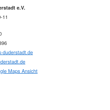
rstadt e.V.
9-11
0
896
k-duderstadt.de
derstadt.de
ogle Maps Ansicht