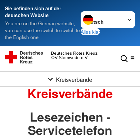
Sie befinden sich auf der
Sprache wechseln zu
deutschen Website
You are on the German website,
you can use the switch to switch to
Alles klar
the English one
Deutsches Rotes Kreuz
OV Stemwede e.V.
Kreisverbände
Kreisverbände
Lesezeichen -
Servicetelefon