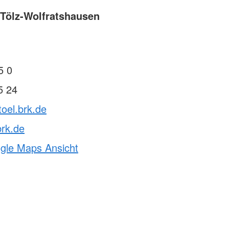
Tölz-Wolfratshausen
5 0
5 24
toel.brk.de
rk.de
ogle Maps Ansicht